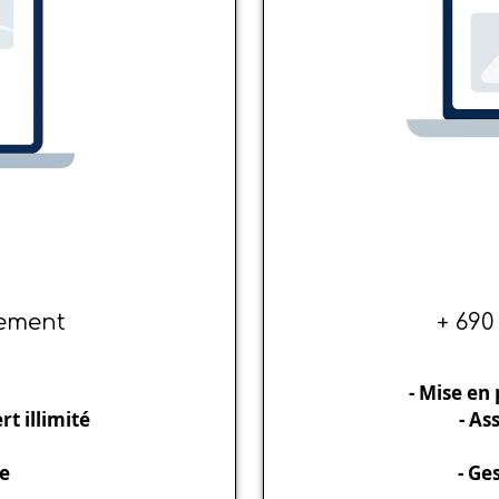
cement
+ 690
- Mise en
t illimité
- As
he
- Ge